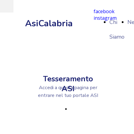
facebook
instagram
AsiCalabria
Chi
N
Siamo
Tesseramento
ASI
Accedi a questa pagina per
entrare nel tuo portale ASI
VAI